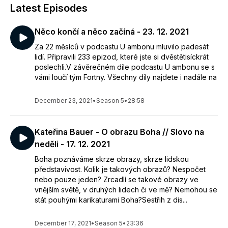
Latest Episodes
Něco končí a něco začíná - 23. 12. 2021
Za 22 měsíců v podcastu U ambonu mluvilo padesát
lidí. Připravili 233 epizod, které jste si dvěstětisíckrát
poslechli.V závěrečném díle podcastu U ambonu se s
vámi loučí tým Fortny. Všechny díly najdete i nadále na
December 23, 2021
•
Season 5
•
28:58
Kateřina Bauer - O obrazu Boha // Slovo na
neděli - 17. 12. 2021
Boha poznáváme skrze obrazy, skrze lidskou
představivost. Kolik je takových obrazů? Nespočet
nebo pouze jeden? Zrcadlí se takové obrazy ve
vnějším světě, v druhých lidech či ve mě? Nemohou se
stát pouhými karikaturami Boha?Sestřih z dis...
December 17, 2021
•
Season 5
•
23:36