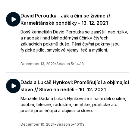
David Peroutka - Jak a čím se živíme //
Karmelitánské pondělky - 13. 12. 2021
Bosý karmelitán David Peroutka se zamýšlí nad riziky,
a naopak i nad blahodárnými účinky čtyřech
základních pokrmů duše. Těmi čtyřmi pokrmy jsou
fyzické jídlo, smyslové vjemy, řeč a myšlení.
December 13, 2021
•
Season 5
•
14:13
Dáda a Lukáš Hynkovi: Proměňující a objímající
slovo // Slovo na neděli - 10. 12. 2021
Manželé Dáda a Lukáš Hynkovi se s námi děli o silné,
osobní, tělesné, radostné, nelehké, poetické atd.
prostě proměňující a objímající slovo.
December 10, 2021
•
Season 5
•
10:09