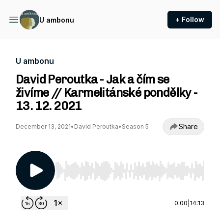
+ Follow
U ambonu
U ambonu
David Peroutka - Jak a čím se
živíme // Karmelitánské pondělky -
13. 12. 2021
Share
December 13, 2021
•
David Peroutka
•
Season 5
Use Left/Right to seek, Home/End to jump to st
0:00
|
14:13