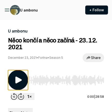
+ Follow
U ambonu
U ambonu
Něco končí a něco začíná - 23. 12.
2021
Share
December 23, 2021
•
Fortna
•
Season 5
Use Left/Right to seek, Home/End to jump to st
0:00
|
28:58